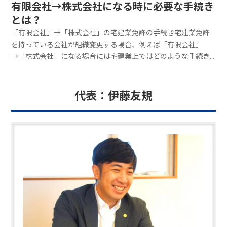
有限会社→株式会社になる時に必要な手続き
とは？
「有限会社」→「株式会社」の宅建業免許の手続き宅建業免許
を持っている会社が組織変更する場合、例えば「有限会社」
→「株式会社」になる場合には宅建業上ではどのような手続き
が必要なのでしょうか？宅建業免許上、このような場合には
「変更届」をしなければなりません。具体的には「商号」変更
の手続きとなります。「有限会社」→「株式会社」に組織変更
代表：伊藤友規
するには、株主総会で定款変更の決議を経て、法務局でその旨
の登記申請を行います。登記申請されれば新しい商号での会社
謄本ができますので、これを添付して変更手続きを行います。
ちなみにこの「変更届」は変更が生じた日から30日以内に届出
しなければならない事になっています。商号の変更届で必要に
なる書類は以下の通りです。変更届出書会社謄本（履歴事項全
部証明書）免許証書換交付申請書免許証上の商号が変更になる
ため免許証の書換が必要となります。免許証原本専任の宅建士
等の従事先も変更となるので注意商号が変更になれば、宅建士
個人の従事先も変更となるので、こちらも合わせて行うことを
忘れないようにしましょう。宅建士の登録内容の変更申請も